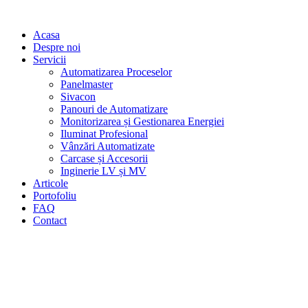
Acasa
Despre noi
Servicii
Automatizarea Proceselor
Panelmaster
Sivacon
Panouri de Automatizare
Monitorizarea și Gestionarea Energiei
Iluminat Profesional
Vânzări Automatizate
Carcase și Accesorii
Inginerie LV și MV
Articole
Portofoliu
FAQ
Contact