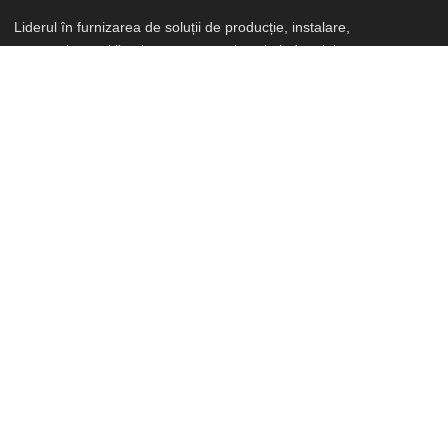
Liderul în furnizarea de soluții de producție, instalare,
automatizare și iluminat pentru proiectele industriale,
comerciale și civile. Cu o experiență de peste 20 de ani în
domeniu, ne-am dedicat să oferim clienților noștri cele mai
bune servicii și produse de cea mai înaltă calitate.
Meniu
Acasă
Desper noi
Servicii
Portofoliu
Contact