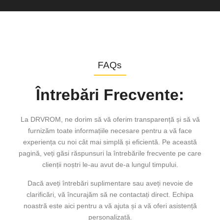
FAQs
Întrebări Frecvente:
La DRVROM, ne dorim să vă oferim transparență și să vă
furnizăm toate informațiile necesare pentru a vă face
experiența cu noi cât mai simplă și eficientă. Pe această
pagină, veți găsi răspunsuri la întrebările frecvente pe care
clienții noștri le-au avut de-a lungul timpului.
Dacă aveți întrebări suplimentare sau aveți nevoie de
clarificări, vă încurajăm să ne contactați direct. Echipa
noastră este aici pentru a vă ajuta și a vă oferi asistență
personalizată.