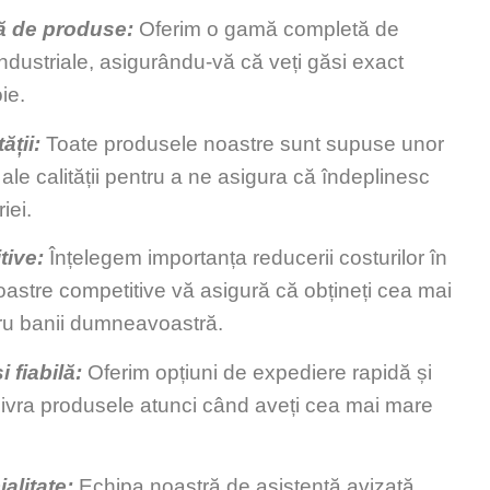
să de produse:
Oferim o gamă completă de
ndustriale, asigurându-vă că veți găsi exact
ie.
ății:
Toate produsele noastre sunt supuse unor
e ale calității pentru a ne asigura că îndeplinesc
iei.
tive:
Înțelegem importanța reducerii costurilor în
noastre competitive vă asigură că obțineți cea mai
ru banii dumneavoastră.
i fiabilă:
Oferim opțiuni de expediere rapidă și
ă livra produsele atunci când aveți cea mai mare
alitate:
Echipa noastră de asistență avizată