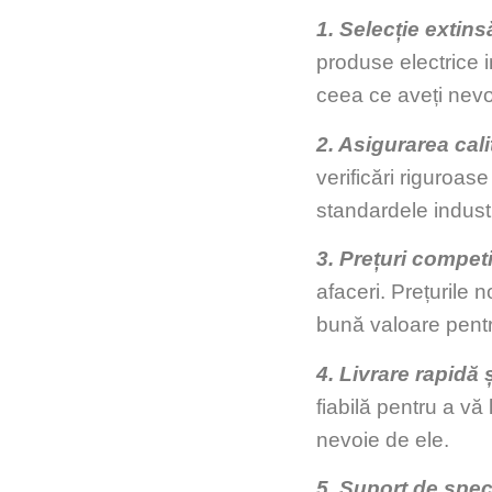
1. Selecție extin
produse electrice i
ceea ce aveți nevo
2. Asigurarea calit
verificări riguroas
standardele industr
3. Prețuri competi
afaceri. Prețurile 
bună valoare pent
4. Livrare rapidă ș
fiabilă pentru a v
nevoie de ele.
5. Suport de speci