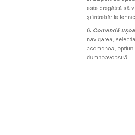
este pregătită să v
și întrebările tehni
6. Comandă ușoa
navigarea, selecția
asemenea, opțiuni
dumneavoastră.