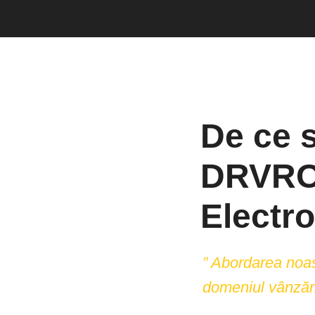
De ce s
DRVROM
Electr
” Abordarea noas
domeniul vânzări