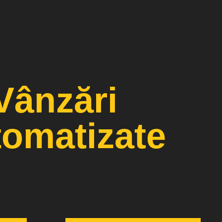
Vânzări
omatizate