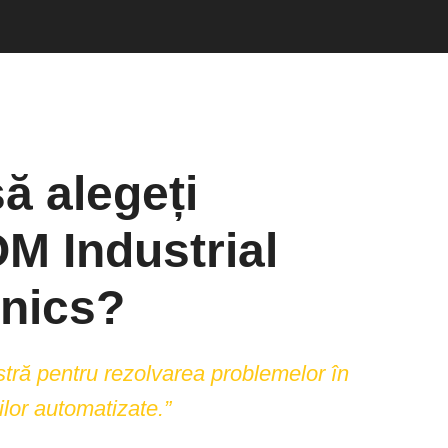
ă alegeți
 Industrial
onics?
tră pentru rezolvarea problemelor în
lor automatizate.”