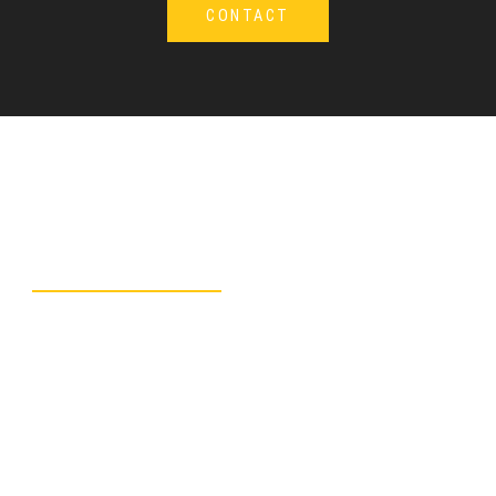
CONTACT
Obține o estimare:
Contactează-ne!