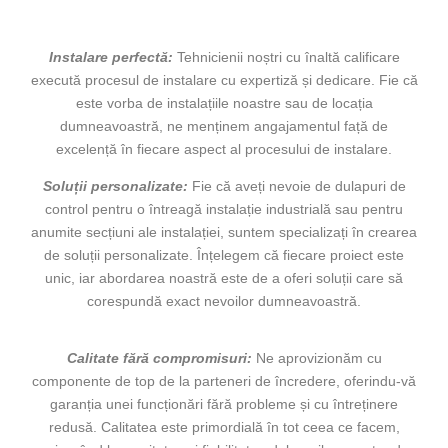
Instalare perfectă:
Tehnicienii noștri cu înaltă calificare
execută procesul de instalare cu expertiză și dedicare. Fie că
este vorba de instalațiile noastre sau de locația
dumneavoastră, ne menținem angajamentul față de
excelență în fiecare aspect al procesului de instalare.
Soluții personalizate:
Fie că aveți nevoie de dulapuri de
control pentru o întreagă instalație industrială sau pentru
anumite secțiuni ale instalației, suntem specializați în crearea
de soluții personalizate. Înțelegem că fiecare proiect este
unic, iar abordarea noastră este de a oferi soluții care să
corespundă exact nevoilor dumneavoastră.
Calitate fără compromisuri:
Ne aprovizionăm cu
componente de top de la parteneri de încredere, oferindu-vă
garanția unei funcționări fără probleme și cu întreținere
redusă. Calitatea este primordială în tot ceea ce facem,