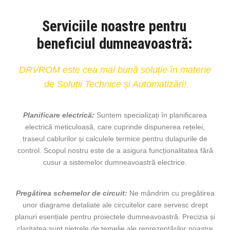
Serviciile noastre pentru
beneficiul dumneavoastră:
DRVROM este cea mai bună soluție în materie
de Soluții Technice și Automatizări!
Planificare electrică:
Suntem specializați în planificarea
electrică meticuloasă, care cuprinde dispunerea rețelei,
traseul cablurilor și calculele termice pentru dulapurile de
control. Scopul nostru este de a asigura funcționalitatea fără
cusur a sistemelor dumneavoastră electrice.
Pregătirea schemelor de circuit:
Ne mândrim cu pregătirea
unor diagrame detaliate ale circuitelor care servesc drept
planuri esențiale pentru proiectele dumneavoastră. Precizia și
claritatea sunt pietrele de temelie ale reprezentărilor noastre