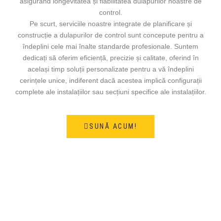
asigurând longevitatea și fiabilitatea dulapurilor noastre de
control.
Pe scurt, serviciile noastre integrate de planificare și
construcție a dulapurilor de control sunt concepute pentru a
îndeplini cele mai înalte standarde profesionale. Suntem
dedicați să oferim eficiență, precizie și calitate, oferind în
același timp soluții personalizate pentru a vă îndeplini
cerințele unice, indiferent dacă acestea implică configurații
complete ale instalațiilor sau secțiuni specifice ale instalațiilor.
SUNĂ ACUM!