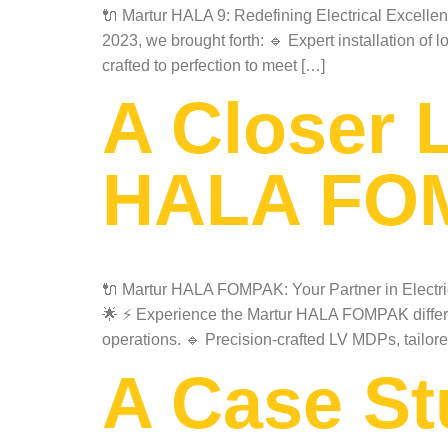
🔌 Martur HALA 9: Redefining Electrical Excellenc
2023, we brought forth: 🔹 Expert installation o
crafted to perfection to meet […]
A Closer 
HALA FOM
🔌 Martur HALA FOMPAK: Your Partner in Electric
🌟 ⚡ Experience the Martur HALA FOMPAK differen
operations. 🔹 Precision-crafted LV MDPs, tailor
A Case St