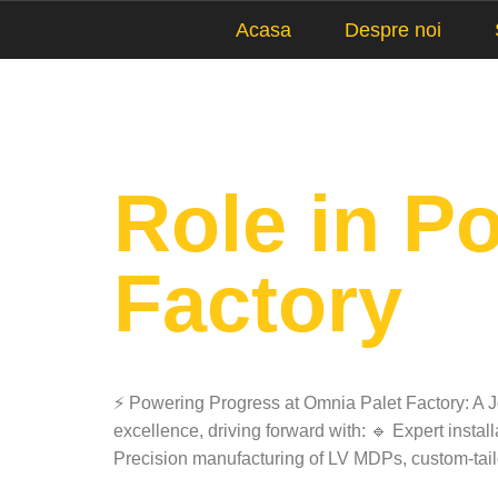
Acasa
Despre noi
Arhive
Role in P
Factory
⚡ Powering Progress at Omnia Palet Factory: A J
excellence, driving forward with: 🔹 Expert insta
Precision manufacturing of LV MDPs, custom-tail