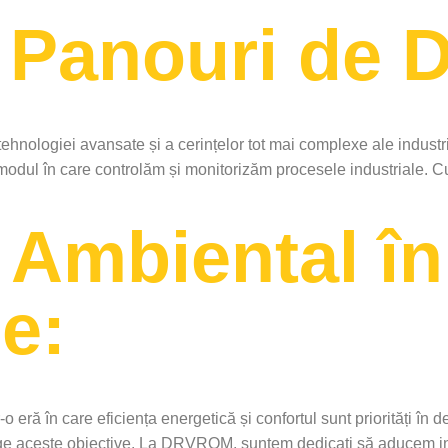
n Panouri de D
 tehnologiei avansate și a cerințelor tot mai complexe ale indust
modul în care controlăm și monitorizăm procesele industriale. Cu 
 Ambiental în
e:
o eră în care eficiența energetică și confortul sunt priorități în 
e aceste obiective. La DRVROM, suntem dedicați să aducem inova