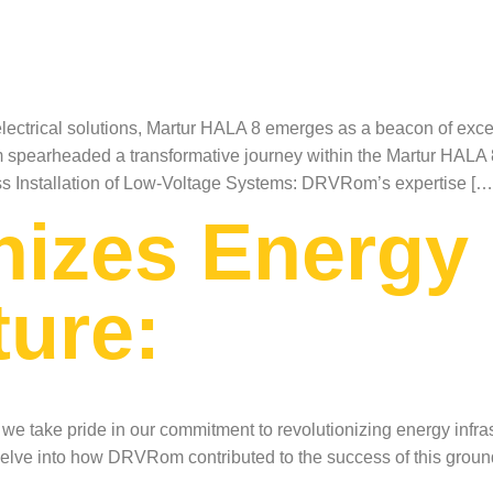
f electrical solutions, Martur HALA 8 emerges as a beacon of ex
pearheaded a transformative journey within the Martur HALA 8 
ess Installation of Low-Voltage Systems: DRVRom’s expertise […
nizes Energy
ture:
 take pride in our commitment to revolutionizing energy infras
s delve into how DRVRom contributed to the success of this grou