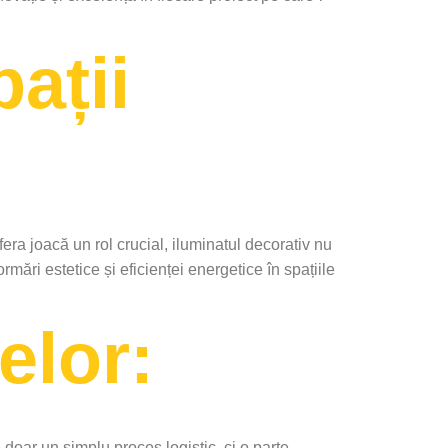
ații
era joacă un rol crucial, iluminatul decorativ nu
ări estetice și eficienței energetice în spațiile
elor:
ar un simplu proces logistic, ci o parte