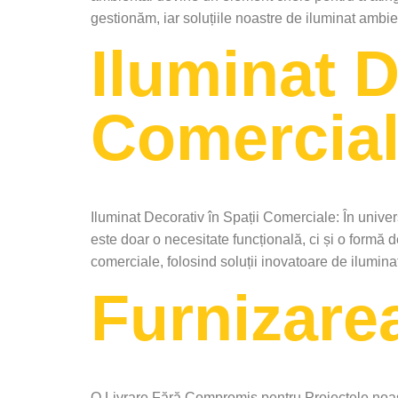
gestionăm, iar soluțiile noastre de iluminat ambi
Iluminat D
Comercial
Iluminat Decorativ în Spații Comerciale: În univer
este doar o necesitate funcțională, ci și o formă 
comerciale, folosind soluții inovatoare de ilumin
Furnizare
O Livrare Fără Compromis pentru Proiectele noas