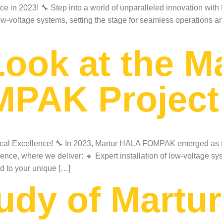
e in 2023! 🔧 Step into a world of unparalleled innovation with
f low-voltage systems, setting the stage for seamless operation
Look at the M
PAK Project
al Excellence! 🔧 In 2023, Martur HALA FOMPAK emerged as the 
ce, where we deliver: 🔹 Expert installation of low-voltage sy
ed to your unique […]
udy of Martu