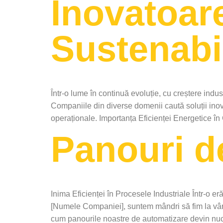
Inovatoare
Sustenabi
Într-o lume în continuă evoluție, cu creștere indus
Companiile din diverse domenii caută soluții ino
operaționale. Importanța Eficienței Energetice în 
Panouri d
Inima Eficienței în Procesele Industriale Într-o er
[Numele Companiei], suntem mândri să fim la vârfu
cum panourile noastre de automatizare devin nucleu