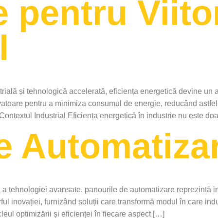
 pentru Viito
l
trială și tehnologică accelerată, eficiența energetică devine un a
vatoare pentru a minimiza consumul de energie, reducând astfel 
Contextul Industrial Eficiența energetică în industrie nu este doa
e Automatiza
ă a tehnologiei avansate, panourile de automatizare reprezintă ini
l inovației, furnizând soluții care transformă modul în care indu
l optimizării și eficienței în fiecare aspect […]