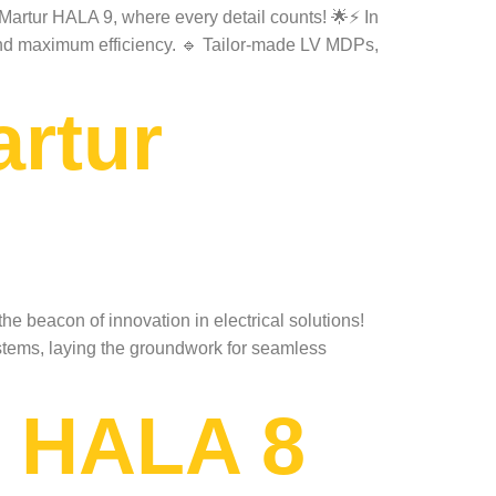
 Martur HALA 9, where every detail counts! 🌟⚡ In
s and maximum efficiency. 🔹 Tailor-made LV MDPs,
artur
beacon of innovation in electrical solutions!
stems, laying the groundwork for seamless
r HALA 8