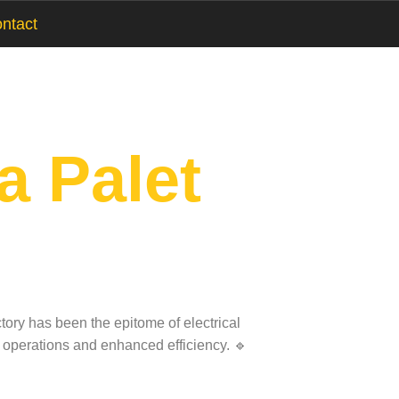
ntact
a Palet
ory has been the epitome of electrical
s operations and enhanced efficiency. 🔹