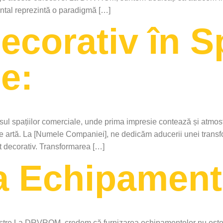
ental reprezintă o paradigmă […]
ecorativ în Sp
e:
sul spațiilor comerciale, unde prima impresie contează și atmosf
de artă. La [Numele Companiei], ne dedicăm aducerii unei transform
at decorativ. Transformarea […]
a Echipament
tre La DRVROM, credem că furnizarea echipamentelor nu este do