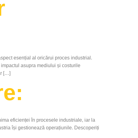
r
spect esențial al oricărui proces industrial.
impactul asupra mediului și costurile
r […]
re:
ma eficienței în procesele industriale, iar la
stria își gestionează operațiunile. Descoperiți