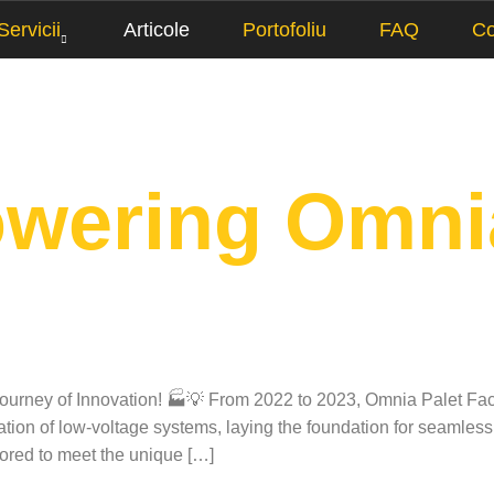
Servicii
Articole
Portofoliu
FAQ
Co
owering Omni
ourney of Innovation! 🏭💡 From 2022 to 2023, Omnia Palet Fact
llation of low-voltage systems, laying the foundation for seamles
ored to meet the unique […]