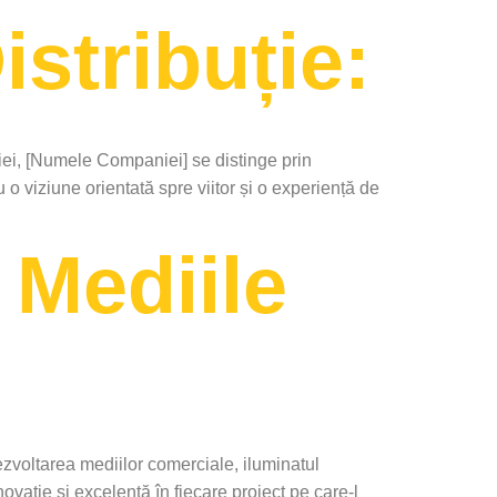
istribuție:
riei, [Numele Companiei] se distinge prin
o viziune orientată spre viitor și o experiență de
 Mediile
dezvoltarea mediilor comerciale, iluminatul
ție și excelență în fiecare proiect pe care-l